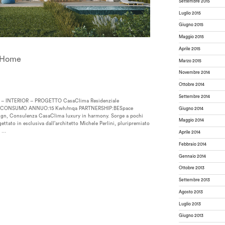
Settembre 2015
Luglio 2015
Giugno 2015
Maggio 2015
Aprile 2015
c Home
Marzo 2015
Novembre 2014
Ottobre 2014
Settembre 2014
 INTERIOR – PROGETTO CasaClima Residenziale
2023 CONSUMO ANNUO:15 Kwh/mqa PARTNERSHIP:BESpace
Giugno 2014
ign, Consulenza CasaClima luxury in harmony. Sorge a pochi
Maggio 2014
ettato in esclusiva dall’architetto Michele Perlini, pluripremiato
a …
Aprile 2014
Febbraio 2014
Gennaio 2014
Ottobre 2013
Settembre 2013
Agosto 2013
Luglio 2013
Giugno 2013