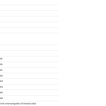
018
019
021
022
023
024
025
026
d'arte cinematografica di Venezia 2023