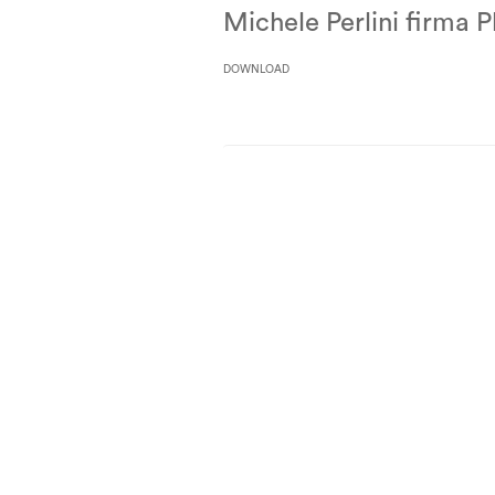
Home”
Michele Perlini firma 
DOWNLOAD
Paginazione
degli
articoli