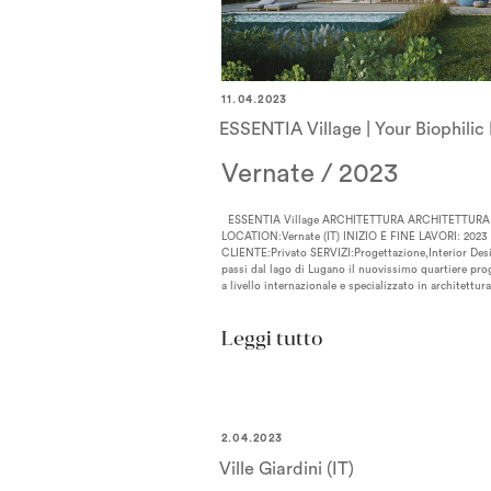
11.04.2023
ESSENTIA Village | Your Biophili
Vernate / 2023
ESSENTIA Village ARCHITETTURA ARCHITETTURA –
LOCATION:Vernate (IT) INIZIO E FINE LAVORI: 
CLIENTE:Privato SERVIZI:Progettazione,Interior Des
passi dal lago di Lugano il nuovissimo quartiere prog
a livello internazionale e specializzato in architettur
“ESSENTIA
Leggi tutto
Village
|
Your
2.04.2023
Ville Giardini (IT)
Biophilic