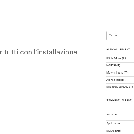
Cerca:
ARTICOLI RECENTI
r tutti con l'installazione
Il Sole 24 ore (IT)
ioARCH (IT)
Materiali casa (IT)
Archi & Interior (IT)
Milano da scrocco (IT)
COMMENTI RECENTI
ARCHIVI
Aprile 2026
Marzo 2026