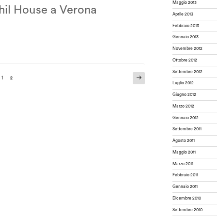
Maggio 2013
Phil House a Verona
Aprile 2013
Febbraio 2013
Gennaio 2013
Novembre 2012
Ottobre 2012
Settembre 2012
Pagina
Pagina
1
Pagina
2
successiva
Luglio 2012
Giugno 2012
Marzo 2012
Gennaio 2012
Settembre 2011
Agosto 2011
Maggio 2011
Marzo 2011
Febbraio 2011
Gennaio 2011
Dicembre 2010
Settembre 2010