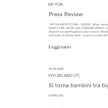
MY FUN
Press Review
MY FUN ARCHITETTURA – DESIGN Milano design we
INIZIO E FINE LAVORI: 2023 CONSUMO ANNUO: plug
Ideazione concept\Progettazione\art director\ Michele
delle biglie alla Design Week Grazie al concept dell’
“MY
Leggi tutto
FUN”
18.04.2023
VIVI MILANO (IT)
Si torna bambini tra bi
DOWNLOAD