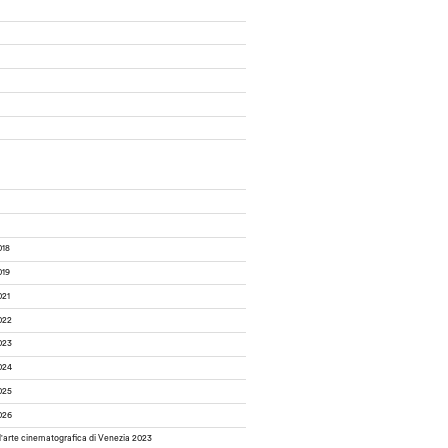
018
019
021
022
023
024
025
026
d'arte cinematografica di Venezia 2023