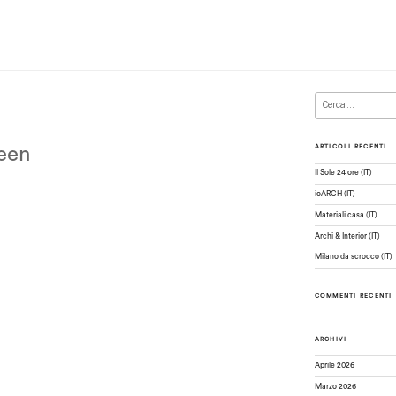
Cerca:
ARTICOLI RECENTI
reen
Il Sole 24 ore (IT)
ioARCH (IT)
Materiali casa (IT)
Archi & Interior (IT)
Milano da scrocco (IT)
COMMENTI RECENTI
ARCHIVI
Aprile 2026
Marzo 2026