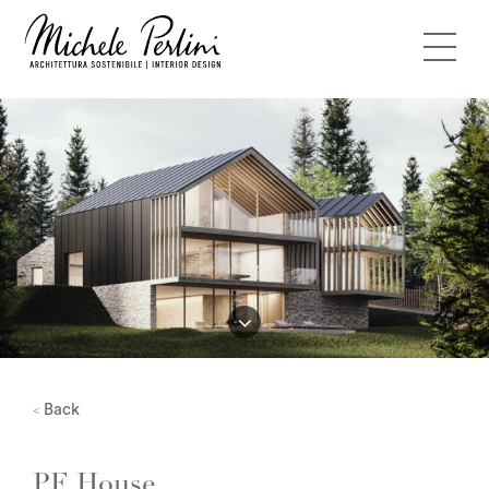
Back
<
PF House