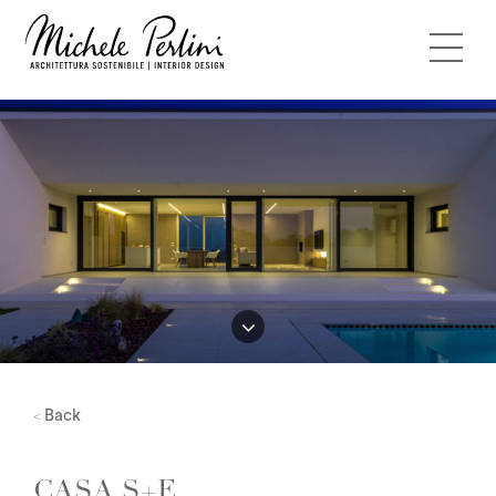
Back
<
CASA S+E