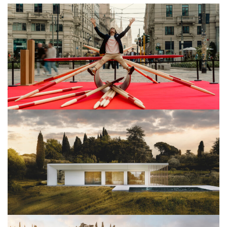
Milano Design Week 2026
View Project
Architettura
View Project
Architettura