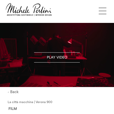
PLAY VIDEO
Back
<
La città macchina | Verona 900
FILM