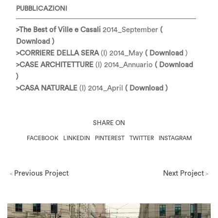
PUBBLICAZIONI
>The Best of Ville e Casali
2014_September
(
Download )
>CORRIERE DELLA SERA
(I) 2014_May
( Download
)
>CASE ARCHITETTURE
(I) 2014_Annuario
( Download
)
>CASA NATURALE
(I) 2014_April
( Download )
SHARE ON
FACEBOOK
LINKEDIN
PINTEREST
TWITTER
INSTAGRAM
Previous Project
Next Project
<
>
Milano Design Week 2026