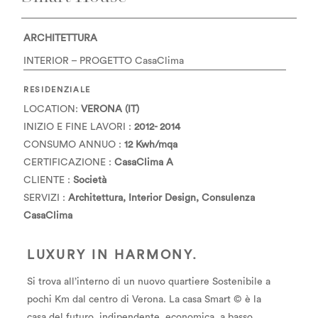
ARCHITETTURA
INTERIOR – PROGETTO CasaClima
RESIDENZIALE
LOCATION:
VERONA (IT)
INIZIO E FINE LAVORI :
2012- 2014
CONSUMO ANNUO :
12 Kwh/mqa
CERTIFICAZIONE :
CasaClima A
CLIENTE :
Società
SERVIZI :
Architettura, Interior Design, Consulenza
CasaClima
LUXURY IN HARMONY.
Si trova all’interno di un nuovo quartiere Sostenibile a
pochi Km dal centro di Verona. La casa Smart © è la
casa del futuro, indipendente, economica, a basso