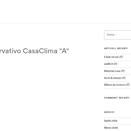
Cerca:
ARTICOLI RECENTI
rvativo CasaClima "A"
Il Sole 24 ore (IT)
ioARCH (IT)
Materiali casa (IT)
Archi & Interior (IT)
Milano da scrocco (IT)
COMMENTI RECENTI
ARCHIVI
Aprile 2026
Marzo 2026