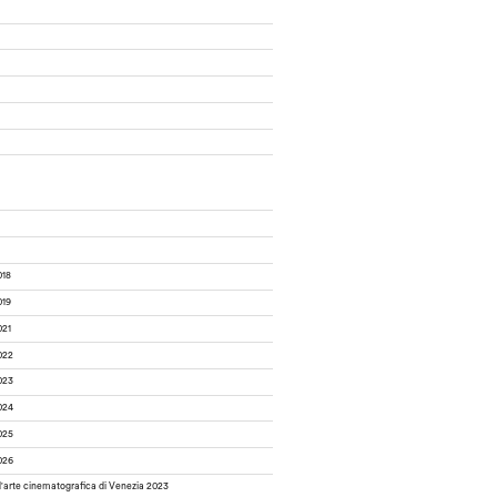
018
019
021
022
023
024
025
026
d'arte cinematografica di Venezia 2023