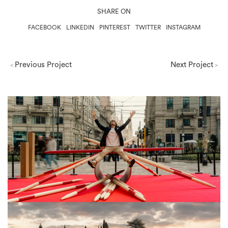
SHARE ON
FACEBOOK
LINKEDIN
PINTEREST
TWITTER
INSTAGRAM
Previous Project
Next Project
<
>
Milano Design Week 2026
View Project
Architettura