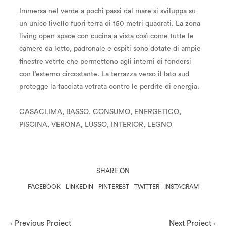
Immersa nel verde a pochi passi dal mare si sviluppa su
un unico livello fuori terra di 150 metri quadrati. La zona
living open space con cucina a vista così come tutte le
camere da letto, padronale e ospiti sono dotate di ampie
finestre vetrte che permettono agli interni di fondersi
con l’esterno circostante. La terrazza verso il lato sud
protegge la facciata vetrata contro le perdite di energia.
CASACLIMA, BASSO, CONSUMO, ENERGETICO,
PISCINA, VERONA, LUSSO, INTERIOR, LEGNO
SHARE ON
FACEBOOK
LINKEDIN
PINTEREST
TWITTER
INSTAGRAM
Previous Project
Next Project
<
>