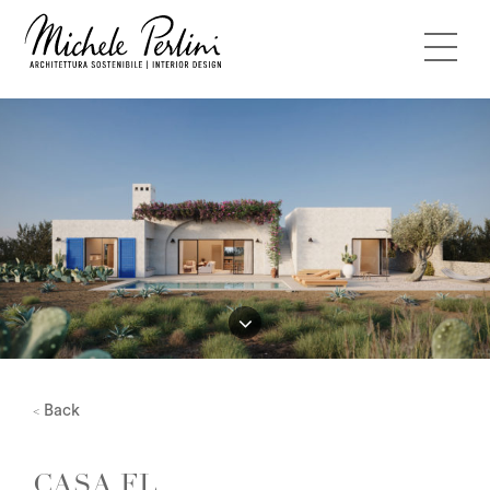
Back
<
CASA FL